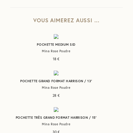
manuellement.
Afin d'éviter cela, nous vous conseillons de laver séparément votre
Cette technique peut parfois engendrer des imperfections qui
foulard avant de le porter pour la première fois.
rendent chaque pièce unique.
VOUS AIMEREZ AUSSI …
POCHETTE MEDIUM SID
Mina Rose Poudre
18
€
POCHETTE GRAND FORMAT HARRISON / 13′
Mina Rose Poudre
28
€
POCHETTE TRÈS GRAND FORMAT HARRISON / 15′
Mina Rose Poudre
30
€