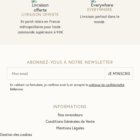
Mina Rose Poudre
EVERYWHERE
29
€
LIVRAISON OFFERTE
Livraison partout dans le
En point relais en France
monde.
métropolitaine pour toute
commande supérieure à 90€
TROUSSE À MAQUILLAGE ALMA
Mina Rose Poudre
22
€
ABONNEZ-VOUS À NOTRE NEWSLETTER
En validant ce formulaire, je confirme avoir lu et accepté la
politique de confidentialité
Bëllemme.
INFORMATIONS
Nos revendeurs
Conditions Générales de Vente
Mentions Légales
Gestion des cookies